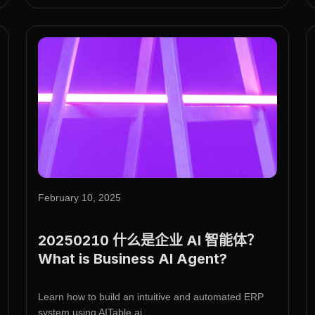
February 10, 2025
20250210 什么是企业 AI 智能体？
What is Business AI Agent?
Learn how to build an intuitive and automated ERP
system using AITable.ai