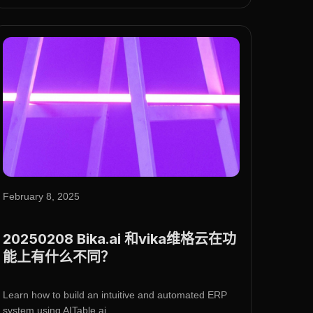
February 8, 2025
20250208 Bika.ai 和vika维格云在功
能上有什么不同？
Learn how to build an intuitive and automated ERP
system using AITable.ai