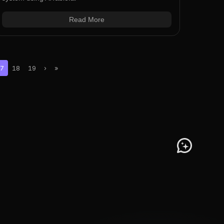
Read More
7
18
19
›
»