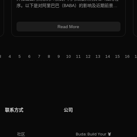
序。以下是对阿里巴巴（BABA）的影响及近期前景分
析。
Read More
3
4
5
6
7
8
9
10
11
12
13
14
15
16
1
联系方式
公司
社区
Buda: Build Your 🦞