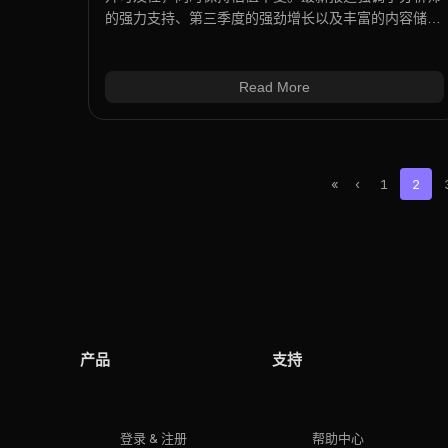
的强力支持、第三季度的强劲增长以及丰富的内容储
备。阅读完整的、基于数据的分析和AI情绪解读。
Read More
«
‹
1
2
产品
支持
登录 & 注册
帮助中心