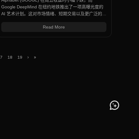
Alphabet (GOOGL) 在周五收盘时小幅下跌，而
Google DeepMind 在纽约地铁推出了一项高曝光度的
AI 艺术计划。这对市场情绪、短期交易以及更广泛的品
牌叙事意味着什么，本文将为你解析。
Read More
7
18
19
›
»