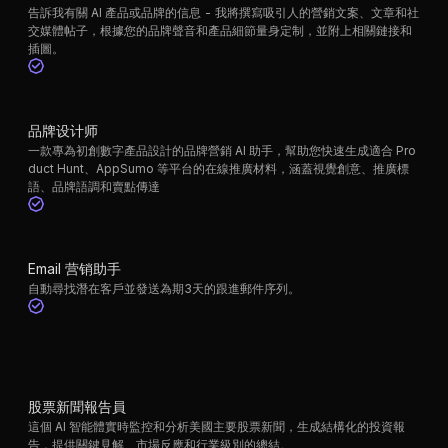
告訴我有關 AI 產品或品牌的信息 - 我將撰寫吸引人的營銷文案、文章和社
交媒體帖子，根據您的品牌聲音和產品細節量身定制，並附上相關鏈接和
插圖。
品牌设计师
一款專為初創數字產品設計的品牌營銷 AI 助手，幫助您快速生成適合 Pro
duct Hunt、AppSumo 等平台的在線推廣材料，涵蓋視覺創意、推廣標
語、品牌語調和賣點傳達
Email 营销助手
自動尋找潛在客戶並發送為期3天的跟進郵件序列。
股票新聞報告員
這個 AI 智能體實時監控和分析美國主要股票新聞，生成結構化的投資報
告，提供關鍵見解、市場反應和行業級別的總結。