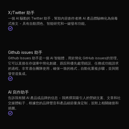
X/Twitter 助手
一個 AI 驅動的 Twitter 助手，幫助內容創作者將 AI 產品體驗轉化為病毒
式推文 - 具有自動潤色、智能研究和一鍵發布功能。
Github issues 助手
Github Issues 助手是一個 AI 智能體，用於簡化 GitHub issues的管理。
它可以直接在存儲庫中簡化創建、跟踪和優先處理錯誤、任務或功能請求
的過程。非常適合團隊使用，確保一致的格式，自動化重複步驟，並與開
發管道集成。
AI 寫作助手
告訴我有關 AI 產品或品牌的信息 - 我將撰寫吸引人的營銷文案、文章和社
交媒體帖子，根據您的品牌聲音和產品細節量身定制，並附上相關鏈接和
插圖。