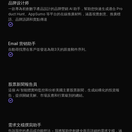
品牌设计师
一款專為初創數字產品設計的品牌營銷 AI 助手，幫助您快速生成適合 Pro
duct Hunt、AppSumo 等平台的在線推廣材料，涵蓋視覺創意、推廣標
語、品牌語調和賣點傳達
Email 营销助手
自動尋找潛在客戶並發送為期3天的跟進郵件序列。
股票新聞報告員
這個 AI 智能體實時監控和分析美國主要股票新聞，生成結構化的投資報
告，提供關鍵見解、市場反應和行業級別的總結。
需求文檔撰寫助手
告訴我您的產品或功能想法 - 我將幫助您創建全面且詳細的需求文檔，涵