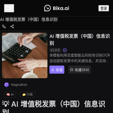
登录
AI 增值税发票（中国）信息识别
AI 增值税发票（中国）信息识
别
v
1.0.5
本模板利用百度智能云的财务识别OCR
自动提取发票中的关键信息，并支持发
票验真。帮助企业或个人减少手动录
安装
收藏(64)
入，提高财务数据管理效率。优化工作
流程，减少人为错误，提高数据准确
性。
NagisaKon
🧠 AI
📁 行政
💡 AI 增值税发票（中国）信息识