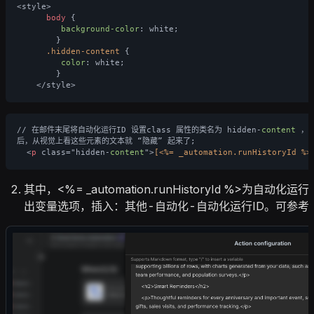
<style>

body
 {

background-color
: white;

        }

.hidden-content
 {

color
: white;

        }

// 在邮件末尾将自动化运行ID 设置class 属性的类名为 hidden-
content
 ，
后，从视觉上看这些元素的文本就 “隐藏” 起来了;

  <
p
 class="hidden-
content
">
[<%= _automation.runHistoryId %>
其中，<%= _automation.runHistoryId %>为自动
出变量选项，插入：其他-自动化-自动化运行ID。可参考