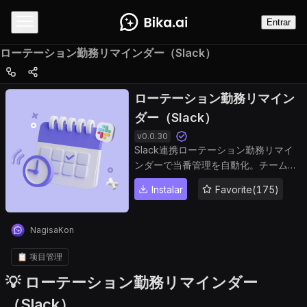
Entrar
ローテーション勤務リマインダー（Slack）
ローテーション勤務リマイン
ダー（Slack）
v
0.0.30
Slack連携ローテーション勤務リマイ
ンダーで当番管理を自動化。チームの
シフト表作成・勤務通知・当番リマイ
Instalar
Favorite(175)
ンドを効率化し、手動作業を削減。
Bika.ai公式テンプレートで今すぐ導
入。
NagisaKon
📋 项目管理
💡 ローテーション勤務リマインダー
（Slack）