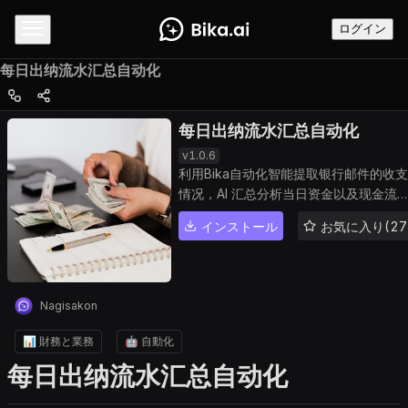
ログイン
每日出纳流水汇总自动化
每日出纳流水汇总自动化
v
1.0.6
利用Bika自动化智能提取银行邮件的收支
情况，AI 汇总分析当日资金以及现金流
况。
インストール
お気に入り(27
Nagisakon
📊 財務と業務
🤖 自動化
每日出纳流水汇总自动化