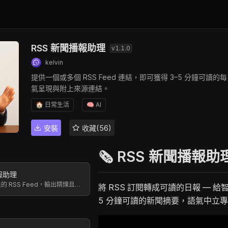
RSS 新聞播報助理
v
1.1.0
kelvin
提供一個或多個 RSS Feed 連結，即可獲得 3–5 分鐘
氣呈現與附上來源連結。
🏠 日常生活
🧠 AI
安裝
收藏(56)
🗞️ RSS 新聞播報助
報助理
讀取使用者提供的 RSS Feed，輸出精煉且中立的每日新聞摘要並附來源連結。
將 RSS 訂閱轉成可讀的日報 — 給
5 分鐘可讀的新聞摘要，語氣中立專業