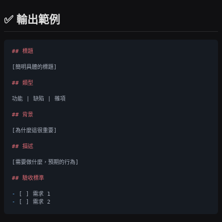
✅ 輸出範例
## 標題
[簡明具體的標題]

## 類型
功能 | 缺陷 | 雜項

## 背景
[為什麼這很重要]

## 描述
[需要做什麼，預期的行為]

## 驗收標準
-
-