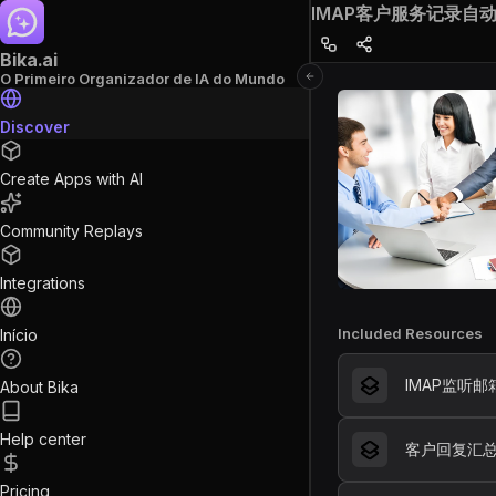
IMAP客户服务记录自
Bika.ai
O Primeiro Organizador de IA do Mundo
Discover
Create Apps with AI
Community Replays
Integrations
Included Resources
Início
IMAP监听邮
About Bika
Help center
客户回复汇
Pricing