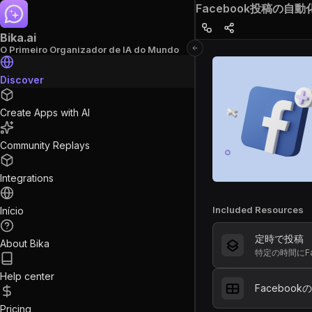
Facebook投稿の自動
Bika.ai
O Primeiro Organizador de IA do Mundo
Discover
Create Apps with AI
Community Replays
Integrations
Included Resources
Início
定時で投稿
About Bika
特定の時間にFa
Help center
Faceboo
Pricing