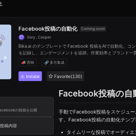
化
Facebook投稿の自動化
Coming soon
Gary , Casper
Bika.ai のテンプレートで Facebook 投稿をAIで自
を記録し、エンゲージメントを追跡。作業効率とブランド一
📣 营销
🔗 多方集成
Instalar
Favorite(130)
Facebook投稿
cebookの投稿を公開
手動でFacebook投稿をスケジ
す。Facebook投稿の自動化テ
kの投稿内容
タイムリーな投稿でオーディエ