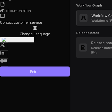
Workflow Graph
API documentation
Workflow G
Workflow o
Contact customer service
Release notes
Change Language
Release not
Release not
動化
Entrar