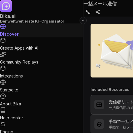
一括メール送信
Bika.ai
Der weltweit erste KI-Organisator
Discover
Create Apps with AI
Community Replays
Integrations
Included Resources
Startseite
受信者リス
About Bika
Help center
手動で一括
手動で一括メ
Pricing