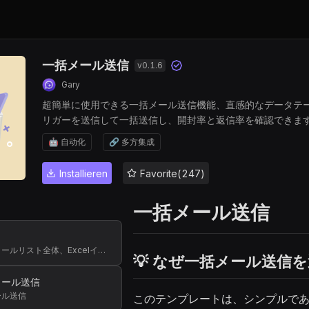
一括メール送信
v
0.1.6
Gary
超簡単に使用できる一括メール送信機能、直感的なデータテ
リガーを送信して一括送信し、開封率と返信率を確認できま
🤖 自动化
🔗 多方集成
Installieren
Favorite(247)
一括メール送信
ト
一括送信用のメールリスト全体、Excelインポート、手動入力、フォーム、APIインターフェース、データ同期などを介して追加できます
💡 なぜ一括メール送信
メール送信
ール送信
このテンプレートは、シンプルで